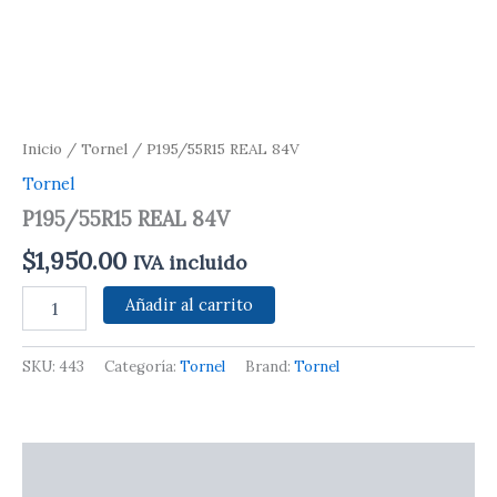
Inicio
/
Tornel
/ P195/55R15 REAL 84V
Tornel
P195/55R15 REAL 84V
$
1,950.00
IVA incluido
P195/55R15
Añadir al carrito
REAL
84V
cantidad
SKU:
443
Categoría:
Tornel
Brand:
Tornel
Información adicional